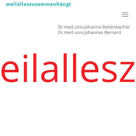
weilalleszusammenhängt
Navig
ein-/
Dr.med.univ.Johanna Rettenbacher
Dr.med.univ.Johannes Bernard
eilalle