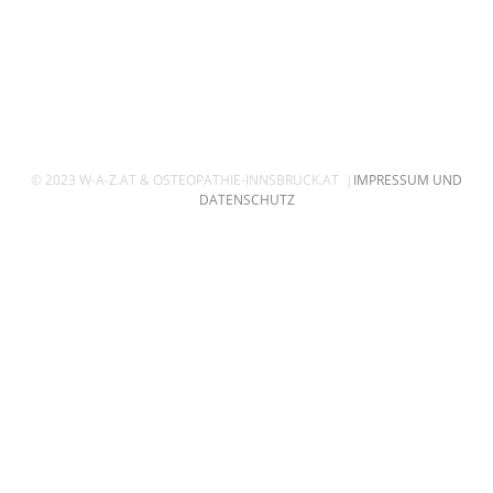
© 2023 W-A-Z.AT & OSTEOPATHIE-INNSBRUCK.AT |
IMPRESSUM UND
DATENSCHUTZ